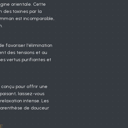
ine orientale. Cette
on des toxines par la
Hamman est incomparable,
n.
 favoriser l'élimination
ment des tensions et au
s vertus purifiantes et
 conçu pour offrir une
aisant, laissez-vous
elaxation intense. Les
ne parenthèse de douceur
E