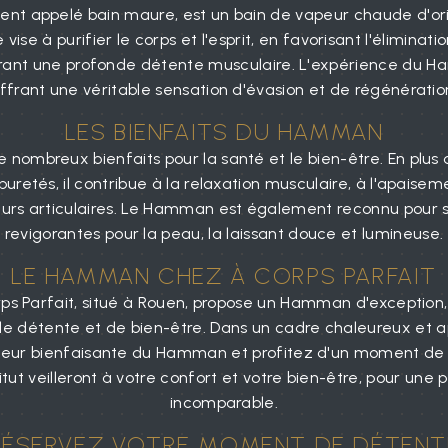
t appelé bain maure, est un bain de vapeur chaude d'orig
vise à purifier le corps et l'esprit, en favorisant l'éliminati
curant une profonde détente musculaire. L'expérience du 
ffrant une véritable sensation d'évasion et de régénératio
LES BIENFAITS DU HAMMAN
ombreux bienfaits pour la santé et le bien-être. En plus de
uretés, il contribue à la relaxation musculaire, à l'apaise
rs articulaires. Le Hamman est également reconnu pour se
revigorantes pour la peau, la laissant douce et lumineuse.
LE HAMMAN CHEZ À CORPS PARFAIT
ps Parfait, situé à Rouen, propose un Hamman d'exception,
e détente et de bien-être. Dans un cadre chaleureux et ap
leur bienfaisante du Hamman et profitez d'un moment de r
titut veilleront à votre confort et votre bien-être, pour u
incomparable.
RÉSERVEZ VOTRE MOMENT DE DÉTENT