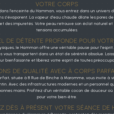
VOTRE CORPS
dans l'enceinte du Hamman, vous entrez dans un univers 
ions s'évaporent. La vapeur d'eau chaude dilate les pores de 
s et des impuretés. Votre peau retrouve son éclat naturel et 
tensions accumulées.
EL DE DÉTENTE PROFONDE POUR VOTR
ysiques, le Hamman offre une véritable pause pour l'espri
es vous transportent dans un état de sérénité absolue. Lai
ur bienfaisante et libérez votre esprit de toutes préoccupa
ONS DE QUALITÉ AVEC À CORPS PARFA
arfait, située à 8 Rue de Binche à Maromme, vous invite à 
in. Avec des infrastructures modernes et un personnel qu
 bonnes mains. Profitez d'un véritable cocon de douceur où
pour votre bien-être.
EZ DÈS À PRÉSENT VOTRE SÉANCE DE