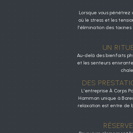
Lorsque vous pénétrez 
où le stress et les tens
l'élimination des toxine
UN RITU
Au-delà des bienfaits ph
et les senteurs enivrant
chale
DES PRESTATI
L'entreprise À Corps P
Hamman unique à Barent
relaxation est entre de
RÉSERV