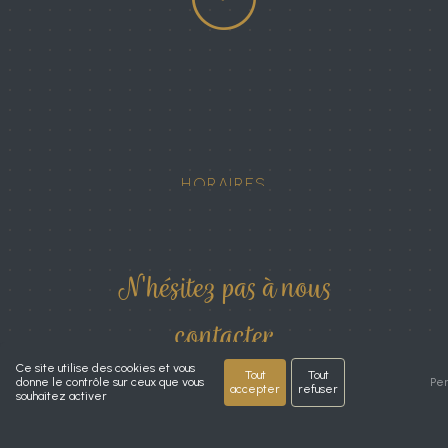
HORAIRES
Mardi au vendredi
9h30 - 19h
Samedi 9h30 - 17h
N'hésitez pas à nous
contacter
Ce site utilise des cookies et vous
Tout
Tout
donne le contrôle sur ceux que vous
Per
accepter
refuser
souhaitez activer