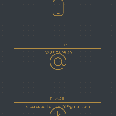
TÉLÉPHONE
02 35 76 98 40
E-MAIL
a.corps.parfait.spa76@gmail.com