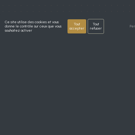
Ce site utilise des cookies et vous
Tout
Tout
donne le contrôle sur ceux que vous
Per
accepter
refuser
souhaitez activer
HORAIRES
Mardi au vendredi
9h30 - 19h
Samedi 9h30 - 17h
N'hésitez pas à nous
contacter